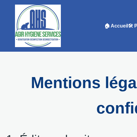
🏠 Accueil
🛠️ 
Mentions léga
confi